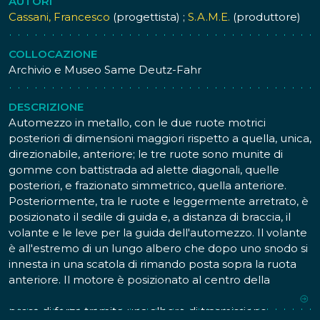
AUTORI
Cassani, Francesco
(progettista) ;
S.A.M.E.
(produttore)
COLLOCAZIONE
Archivio e Museo Same Deutz-Fahr
DESCRIZIONE
Automezzo in metallo, con le due ruote motrici
posteriori di dimensioni maggiori rispetto a quella, unica,
direzionabile, anteriore; le tre ruote sono munite di
gomme con battistrada ad alette diagonali, quelle
posteriori, e frazionato simmetrico, quella anteriore.
Posteriormente, tra le ruote e leggermente arretrato, è
posizionato il sedile di guida e, a distanza di braccia, il
volante e le leve per la guida dell'automezzo. Il volante
è all'estremo di un lungo albero che dopo uno snodo si
innesta in una scatola di rimando posta sopra la ruota
anteriore. Il motore è posizionato al centro della
struttura e si collega all'asse delle ruote posteriori e alla
presa di forza tramite una albero di trasmissione