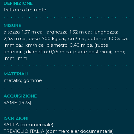
centrale. Agganciato a staffe, il serbatoio cilindrico del
DEFINIZIONE
petrolio è posizionato dietro la testata del motore.
trattore a tre ruote
Altri dati tecnici
Motore SAME T851 a 1 cilindro verticale, 4 tempi a
MISURE
petrolio, avviamento a benzina.
altezza: 1,37 m ca.; larghezza: 1,32 m ca.; lunghezza:
3 ruote di cui 1 direzionale.
2,43 m ca.; peso: 700 kg ca.; cm³ ca.; potenza: 10 Cv ca.;
Raffreddamento ad aria.
mm ca.; km/h ca.; diametro: 0,40 m ca. (ruote
Cambio: 4 marce avanti e 3 retromarce.
anteriori); diametro: 0,75 m ca. (ruote posteriori); mm;
Consumo di 3,2 Kg/h
mm; mm
Accensione a magnete.
Avviamento a manovella.
MATERIALI
Presa di forza a puleggia.
metallo; gomme
I fratelli Cassani nell'immediato dopoguerra, si
dedicarono alla produzione di falciatrici ed in realtà il
ACQUISIZIONE
SAME 3 R 10, nella prima versione, era poco di più di una
SAME (1973)
falciatrice con linnovativo sedile reversibile che
permetteva all'operatore di controllare il lavoro in atto.
ISCRIZIONI
La costruzione in serie del 3 R10 iniziò nel 1946-'47 e con
SAFFA (commerciale)
la carenza di mezzi dopo i disastri della guerra, fu
TREVIGLIO ITALIA (commerciale/ documentaria)