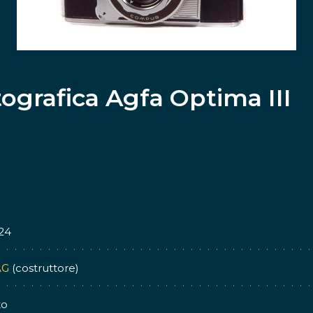
ografica Agfa Optima III
24
AG
(costruttore)
to