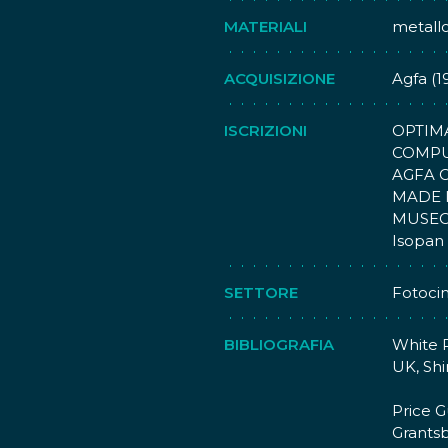
Mediant
MATERIALI
metallo
dell'ap
rullo (
Nella p
ACQUISIZIONE
Agfa (1
contaf
di ava
ISCRIZIONI
OPTIMA
Sotto a
COMPUR
per il 
AGFA C
cavalle
MADE I
MUSEO 
Il mode
Isopan
macchi
Il prim
SETTORE
Fotoci
fu enor
BIBLIOGRAFIA
White R
UK, Shi
Price G
Grants