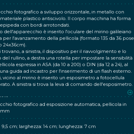
chio fotografico a sviluppo orizzontale, in metallo con
n materiale plastico antiscivolo. Il corpo macchina ha forma
lepipeda con bordi arrotondati.
ro dell'apparecchio è inserito l'oculare del mirino galileiano
va per l'avanzamento della pellicola (formato 135 da 36 pose
o 24x36cm).
 trovano, a sinistra, il dispositivo per il riavvolgimento e lo
 del rullino, a destra una rotella per impostare la sensibilità
ellicola espressa in ASA (da 10 a 200) o DIN (da 12 a 24), al
una guida ad incastro per l'inserimento di un flash esterno.
, vicino al mirino è inserito un esposimetro a fotocellula
rato. A sinistra si trova la leva di comando dell'esposimetro.
ro si trova l'obiettivo contenente il diaframma a iride e
tore.
iettivo troviamo un anello per la regolazione della messa a
chio fotografico ad esposizione automatica, pellicola in
 soggetto (ritratti, gruppi, paesaggi) ed una ghiera per la
35mm
ione dell'apertura del diaframma (da 3,9 a 22).
o, una rotella permette di aprire una piccola finestrella
: 9,5 cm; larghezza: 14 cm; lunghezza: 7 cm
trova l'attacco sincronizzato per il flash.