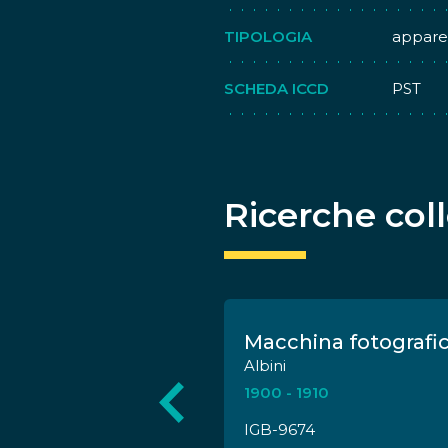
TIPOLOGIA
apparec
SCHEDA ICCD
PST
Ricerche col
ografica reflex
Macchina fotografi
ax 7xi
Albini
1900 - 1910
IGB-9674