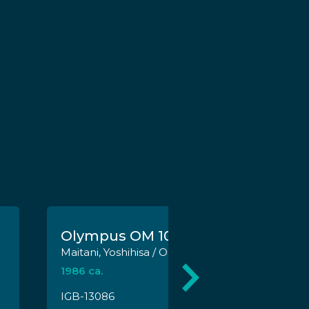
Olympus OM 10
Maitani, Yoshihisa / Olympus
1986 ca.
IGB-13086