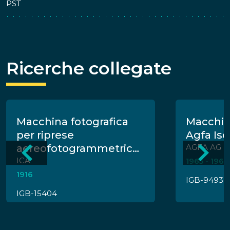
PST
Ricerche collegate
Macchina fotografica
Macchin
per riprese
Agfa Iso
aereofotogrammetriche
AGFA AG
ICA F.K.I. 605
ICA
1965 - 1968
1916
IGB-9493
IGB-15404