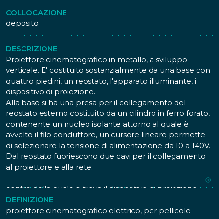
COLLOCAZIONE
deposito
DESCRIZIONE
Proiettore cinematografico in metallo, a sviluppo
verticale. E' costituito sostanzialmente da una base con
quattro piedini, un reostato, l'apparato illuminante, il
dispositivo di proiezione.
Alla base si ha una presa per il collegamento del
reostato esterno costituito da un cilindro in ferro forato,
contenente un nucleo isolante attorno al quale è
avvolto il filo conduttore, un cursore lineare permette
di selezionare la tensione di alimentazione da 10 a 140V.
Dal reostato fuoriescono due cavi per il collegamento
al proiettore e alla rete.
Alla base è fissata una struttura verticale in metallo al
centro della quale si trova il dispositivo di proiezione
costituito da una lente, un otturatore rotante, una
DEFINIZIONE
manovella per l'avanzamento manuale. Nella parte alta
proiettore cinematografico elettrico, per pellicole