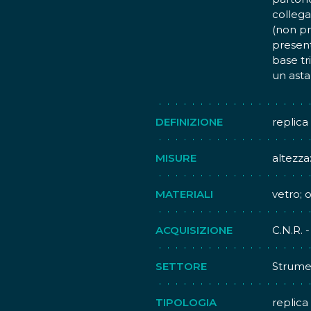
collega
(non p
present
base tr
un asta
support
Replica
DEFINIZIONE
replica
fu fatt
di Chic
MISURE
altezza
celebra
Lungo tu
MATERIALI
vetro; 
ricerca
sulla s
immobi
ACQUISIZIONE
C.N.R. 
artific
mettere
SETTORE
Strumen
la guar
(azoto o
TIPOLOGIA
replica
semplic