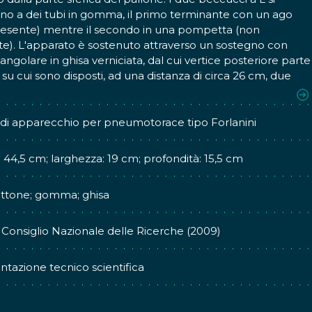
no a dei tubi in gomma, il primo terminante con un ago
resente) mentre il secondo in una pompetta (non
e). L'apparato è sostenuto attraverso un sostegno con
iangolare in ghisa verniciata, dal cui vertice posteriore parte
 su cui sono disposti, ad una distanza di circa 26 cm, due
i doppi a semicerchio.
 di un apparato per pneumotorace Forlanini. Questa copia
 di apparecchio per pneumotorace tipo Forlanini
a realizzare dal CNR in occasione dell'Esposizione Universale
ago del 1933, "A Century of Progress", che intendeva
: 44,5 cm; larghezza: 19 cm; profondità: 15,5 cm
re il progresso scientifico e tecnologico.
tto il corso della sua carriera, Carlo Forlanini si dedicò alla
ottone; gomma; ghisa
 sulle patologie polmonari, in particolare sulla tubercolosi e
ua cura. Ideando una terapia basata sulla compressione e
lizzazione del polmone per mezzo di un pneumotorace
- Consiglio Nazionale delle Ricerche (2009)
iale. Il metodo di Forlanini consisteva sostanzialmente nel
 a riposo, immobilizzare, il polmone malato per facilitarne
tazione tecnico scientifica
igione, mediante introduzione nel cavo pleurico di gas inerti
 aria filtrata, in quantità variabile tra 300-500 cc.) con un
e ago, per poi gradualmente riespanderlo una volta