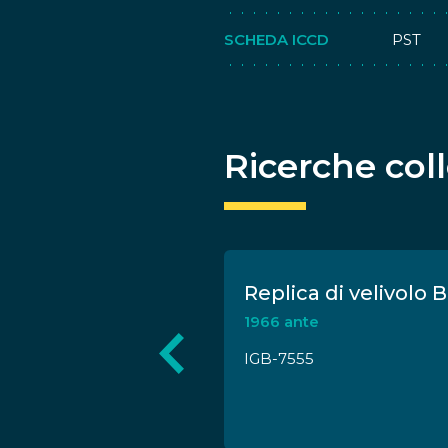
ottenut
Le sue 
SCHEDA ICCD
PST
medici 
approva
Ricerche col
a mano dell'
Replica di velivolo B
i Angelo Mosso
1966 ante
IGB-7555
 ante