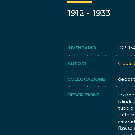
1912 - 1933
INVENTARIO
IGB-13
AUTORI
Claudio
COLLOCAZIONE
deposi
DESCRIZIONE
Lo pne
cilindri
tubo a 
tutto s
secondo
fissato 
partono