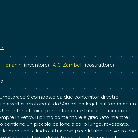
441
, Forlanini
(inventore) ;
A.C. Zambelli
(costruttore)
to
umotorace è composto da due contenitori di vetro
ci coi vertici arrotondati da 500 ml, collegati sul fondo da un
U, mentre all'apice presentano due tubi a L di raccordo,
empre in vetro. Il primo contenitore è graduato mentre il
 contiene un piccolo pallone a collo lungo, rovesciato,
alle pareti del cilindro attraverso piccoli tubetti in vetro che
 dalla parte sferica del pallone. I due beccucci a L si