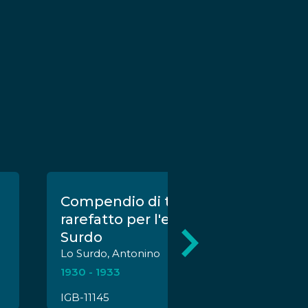
Compendio di tubi a gas
rarefatto per l'effetto Lo
Surdo
Lo Surdo, Antonino
1930 - 1933
IGB-11145