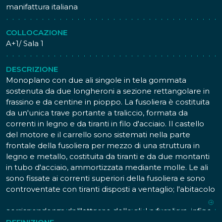
manifattura italiana
COLLOCAZIONE
A+1/ Sala 1
DESCRIZIONE
Monoplano con due ali singole in tela gommata
sostenuta da due longheroni a sezione rettangolare in
frassino e da centine in pioppo. La fusoliera è costituita
da un'unica trave portante a traliccio, formata da
correnti in legno e da tiranti in filo d'acciaio. Il castello
del motore e il carrello sono sistemati nella parte
frontale della fusoliera per mezzo di una struttura in
legno e metallo, costituita da tiranti e da due montanti
in tubo d'acciaio, ammortizzata mediante molle. Le ali
sono fissate ai correnti superiori della fusoliera e sono
controventate con tiranti disposti a ventaglio; l'abitacolo
di pilotaggio è collocato nella fusoliera, in
corrispondenza dell'attacco delle ali. La fusoliera, infine,
è rivestita anteriormente di tela fino all'abitacolo.