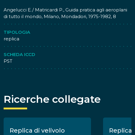
motore a poppa. A questo velivolo spetta inoltre la
Angelucci E./ Matricardi P., Guida pratica agli aeroplani
prima partecipazione di un aeroplano ad azioni
di tutto il mondo, Milano, Mondadori, 1975-1982, 8
belliche: tra il 1911 e il 1912 infatti il capitano italiano Carlo
Piazza compì svariate incursioni aeree durante la
campagna libica a bordo di un Bleriot XI.
TIPOLOGIA
replica
SCHEDA ICCD
PST
Ricerche collegate
Replica di velivolo
Replica 