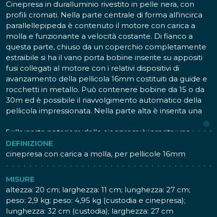
Cinepresa in duralluminio rivestito in pelle nera, con
profili cromati. Nella parte centrale di forma all'incirca
parallellepipeda è contenuto il motore con carica a
molla e funzionante a velocità costante. Di fianco a
questa parte, chiuso da un coperchio completamente
estraibile si ha il vano porta bobine inserite su appositi
fusi collegati al motore con i relativi dispositivi di
avanzamento della pellicola 16mm costituiti da guide e
rocchetti in metallo. Può contenere bobine da 15 o da
30m ed è possibile il riavvolgimento automatico della
pellicola impressionata. Nella parte alta è inserita una
maniglia in pelle per il trasporto.
Sulla parte anteriore della cinepresa è inserita una
torretta rotante con tre obiettivi di diversa apertura e
DEFINIZIONE
lunghezza focale che possono essere rapidamente
cinepresa con carica a molla, per pellicole 16mm
intercambiati ruotando la torretta stessa. Ciascun
obiettivo ha un diaframma a iride interno la cui apertura
MISURE
può essere variata ruotando un'apposita ghiera posta
altezza: 20 cm; larghezza: 11 cm; lunghezza: 27 cm;
sull'obiettivo. Anche la messa fuoco è regolabile
peso: 2,9 kg; peso: 4,95 kg (custodia e cinepresa);
mediante una ghiera sull'obiettivo. Per il teleobiettivo
lunghezza: 32 cm (custodia); larghezza: 27 cm