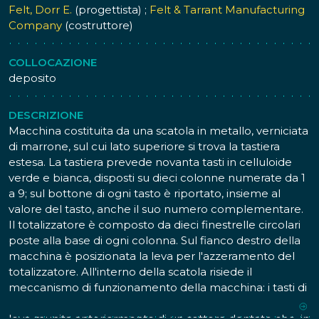
Felt, Dorr E.
(progettista) ;
Felt & Tarrant Manufacturing
Company
(costruttore)
COLLOCAZIONE
deposito
DESCRIZIONE
Macchina costituita da una scatola in metallo, verniciata
di marrone, sul cui lato superiore si trova la tastiera
estesa. La tastiera prevede novanta tasti in celluloide
verde e bianca, disposti su dieci colonne numerate da 1
a 9; sul bottone di ogni tasto è riportato, insieme al
valore del tasto, anche il suo numero complementare.
Il totalizzatore è composto da dieci finestrelle circolari
poste alla base di ogni colonna. Sul fianco destro della
macchina è posizionata la leva per l'azzeramento del
totalizzatore. All'interno della scatola risiede il
meccanismo di funzionamento della macchina: i tasti di
una colonna agiscono su punti diversi di una medesima
leva munita anteriormente di un settore dentato che, in