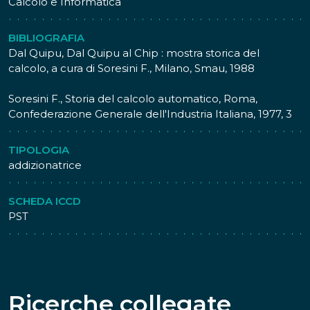
Calcolo e Informatica
notevolmente la praticita e la velocità di utilizzo dato
che premendo un tasto della tastiera, il valore
BIBLIOGRAFIA
corrispondente veniva immediatamente visualizzato sul
Dal Quipu, Dal Quipu al Chip : mostra storica del
totalizzatore, senza necessità di ulteriori operazioni.
calcolo, a cura di Soresini F., Milano, Smau, 1988
Questa caratteristiche consentirono al Comptomter di
continuare ad essere prodotto senza sostanziali
Soresini F., Storia del calcolo automatico, Roma,
cambiamenti fino agli anni '70 del 1900, quando
Confederazione Generale dell'Industria Italiana, 1977, 3
vennero superati dalla tecnologia elettronica.
Il modello J venne introdotto nel 1926; la datazione
dell'esemplare posseduto dal Museo Nazionale della
TIPOLOGIA
Scienza e della Tecnologia "Leonardo da Vinci" è stata
addizionatrice
definita in base al numero di matricola.
SCHEDA ICCD
PST
Ricerche collegate