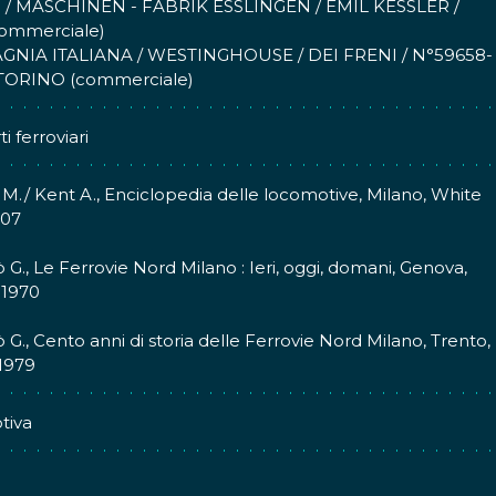
3 / MASCHINEN - FABRIK ESSLINGEN / EMIL KESSLER /
ppo 250, tra cui l'esemplare oggi posseduto dal Museo
commerciale)
le della Scienza e della Tecnologia "Leonardo da Vinci",
NIA ITALIANA / WESTINGHOUSE / DEI FRENI / N°59658-
 realizzate nel 1917 dalle Costruzioni Meccaniche di
 TORINO (commerciale)
, succursale italiana della Maschinenfabrik Esslingen della
iportano la targa. Si trattava di repliche identiche delle unità
i ferroviari
nti ed ottennero i numeri 05 e 06. Queste ultime due
ive vennero ritirate dal servizio nel 1952.
M./ Kent A., Enciclopedia delle locomotive, Milano, White
007
 G., Le Ferrovie Nord Milano : Ieri, oggi, domani, Genova,
 1970
 G., Cento anni di storia delle Ferrovie Nord Milano, Trento,
1979
tiva