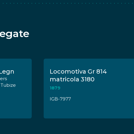
legate
Legn
Locomotiva Gr 814
ers
matricola 3180
e Tubize
1879
IGB-7977