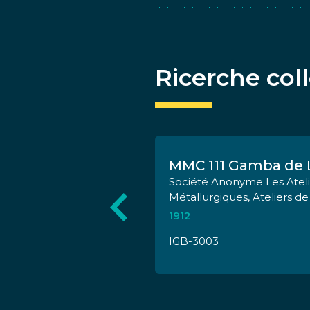
Ricerche col
Gr. S685-600 FS
MMC 111 Gamba de 
Société Anonyme Les Ateli
Métallurgiques, Ateliers d
1912
IGB-3003