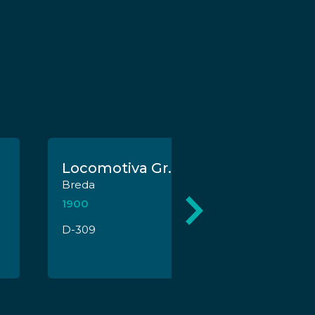
Locomotiva Gr. 552-036 FS
Breda
1900
D-309