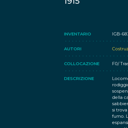
1915
INVENTARIO
IGB-68
AUTORI
Costru
COLLOCAZIONE
F0/ Tra
DESCRIZIONE
Locomot
rodiggi
sospens
della ca
sabbier
si trov
fumo. L
espansi