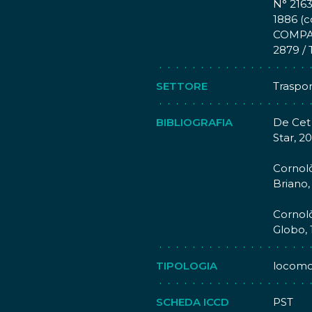
N° 216
del Gru
1886 (
Naziona
COMPAG
vennero
2879 /
Saronno
quale r
SETTORE
Trasport
precede
locomot
BIBLIOGRAFIA
De Cet 
Star, 2
Cornolò
Briano,
Cornolò
Globo, 
TIPOLOGIA
locomo
SCHEDA ICCD
PST