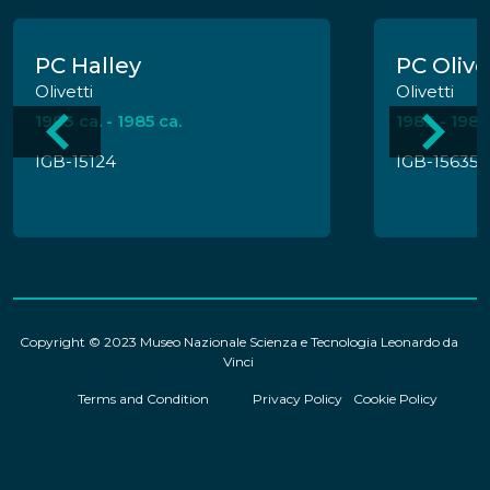
PC Halley
PC Olive
Olivetti
Olivetti
1983 ca. - 1985 ca.
1983 - 1985
IGB-15124
IGB-15635
Copyright © 2023 Museo Nazionale Scienza e Tecnologia Leonardo da
Vinci
Terms and Condition
Privacy Policy
Cookie Policy