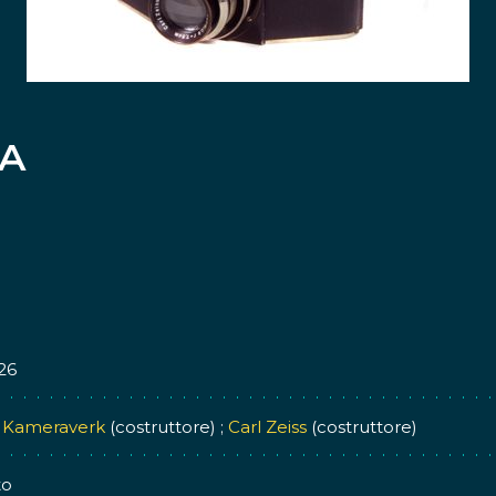
 A
26
 Kameraverk
(costruttore) ;
Carl Zeiss
(costruttore)
to