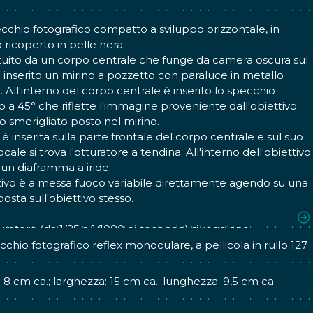
chio fotografico compatto a sviluppo orizzontale, in
 ricoperto in pelle nera.
ituito da un corpo centrale che funge da camera oscura sul
 inserito un mirino a pozzetto con paraluce in metallo
e. All'interno del corpo centrale è inserito lo specchio
to a 45° che riflette l'immagine proveniente dall'obiettivo
ro smerigliato posto nel mirino.
a è inserita sulla parte frontale del corpo centrale e sul suo
cale si trova l'otturatore a tendina. All'interno dell'obiettivo
a un diaframma a iride.
tivo è a messa fuoco variabile direttamente agendo su una
posta sull'obiettivo stesso.
perture del diaframma (da f/2,8 a f/22) e velocità di scatto
turatore (da 1/25 a 1/1000 di secondo) si regolano
mente sull'ottica, ruotando apposite ghiere.
chio fotografico reflex monoculare, a pellicola in rullo 127
nte di scatto è in posizione frontale sul lato sinistro.
o è apribile per accedere al vano porta rullo. Sul dorso si
: 8 cm ca.; larghezza: 15 cm ca.; lunghezza: 9,5 cm ca.
 la rotella che governa il meccanismo di inserzione della
la in rullo (da 127cm per 8 esposizioni da 4x6,5cm) e il suo