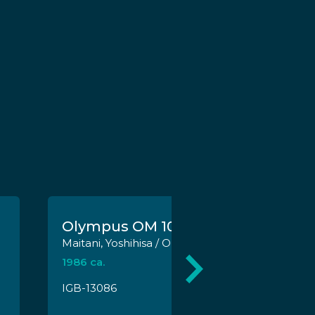
Olympus OM 10
Maitani, Yoshihisa / Olympus
1986 ca.
IGB-13086