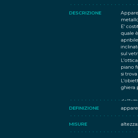
DESCRIZIONE
Apparec
metallo
E' cost
quale è
apribil
inclina
sul vet
L'ottic
piano fo
si trov
L'obiet
ghiera 
Anche a
dell'ot
diretta
DEFINIZIONE
apparec
Il pulsa
Il dors
MISURE
altezza
trovano
pellico