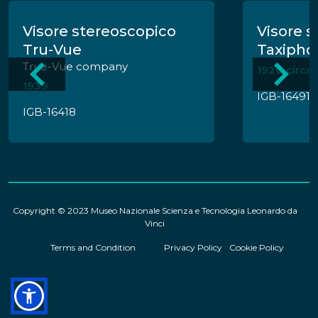
Visore stereoscopico
Visore s
Tru-Vue
Taxipho
True-Vue company
1920 circa
1939
IGB-16491
IGB-16418
Copyright © 2023 Museo Nazionale Scienza e Tecnologia Leonardo da
Vinci
Terms and Condition
Privacy Policy
Cookie Policy