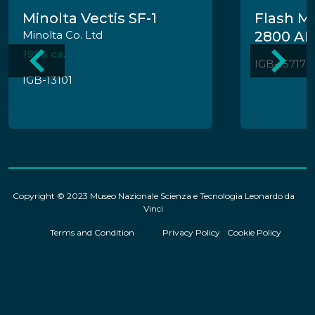
Minolta Vectis SF-1
Flash M
Minolta Co. Ltd
2800 AF
1996 ca.
IGB-15717
IGB-13101
Copyright © 2023 Museo Nazionale Scienza e Tecnologia Leonardo da
Vinci
Terms and Condition
Privacy Policy
Cookie Policy