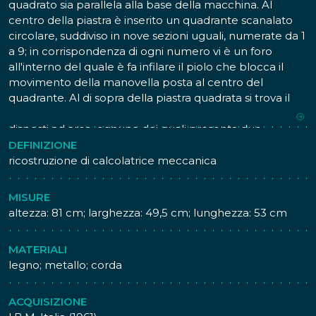
quadrato sia parallela alla base della macchina. Al
centro della piastra è inserito un quadrante scanalato
circolare, suddiviso in nove sezioni uguali, numerate da 1
a 9; in corrispondenza di ogni numero vi è un foro
all'interno del quale è fa infilare il piolo che blocca il
movimento della manovella posta al centro del
quadrante. Al di sopra della piastra quadrata si trova il
totalizzatore composto da sei quadranti circolari
disposti ad arco, ognuno dei quali presenta due
finestrelle per la visualizzazione del numeratore. Al di
DEFINIZIONE
sopra del numeratore si trova un'altra manovella che
ricostruzione di calcolatrice meccanica
comanda, attraverso le tre ruote dentate situate sul lato
posteriore, lo spostamento degli ingranaggi per la
MISURE
selezione del numeratore nelle operazioni di
altezza: 81 cm; larghezza: 49,5 cm; lunghezza: 53 cm
moltiplicazione e divisione. L'elemento centrale della
macchina è costituito dal traspositore a ruota con
MATERIALI
numero variabile di denti, ovvero una ruota i cui denti
legno; metallo; corda
sono spostabili manualmente in modo tale da
permettere la selezione della ruota dentata del
numeratore da ingranare. Il funzionamento della
ACQUISIZIONE
macchina è azionato da un motore a peso, costituito da