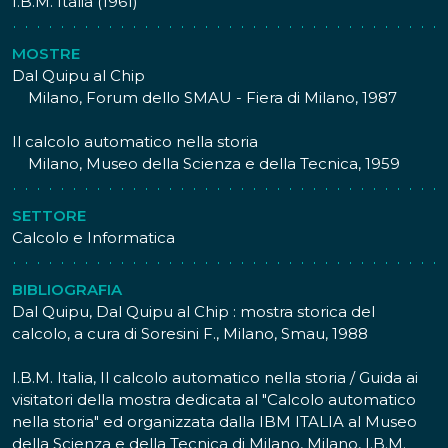
I.B.M. Italia (1961)
una corda, avvolta su un cilindro, alla quale è appeso un
peso per mezzo di un sistema di pulegge.
MOSTRE
Dal Quipu al Chip
Nella storia dell'automazione del calcolo, la macchina di
Milano, Forum dello SMAU - Fiera di Milano, 1987
Poleni segue cronologicamente i precedenti congegni
di Pascal (1642) e Leibniz (1694), sebbene Poleni non
Il calcolo automatico nella storia
avesse una conoscenza diretta di questi congegni. Dal
Milano, Museo della Scienza e della Tecnica, 1959
punto di vista tecnico, la macchina di Poleni segna il
passaggio dall'addizionatrice alla calcolatrice; la
SETTORE
sostanziale differenza consiste nell'introduzione di un
Calcolo e Informatica
organo meccanico, detto traspositore, che consente
l'automazione della moltiplicazione attraverso la
memorizzazione del fattore sul numeratore, evitando la
BIBLIOGRAFIA
necessità della continua impostazione del numero. Già
Dal Quipu, Dal Quipu al Chip : mostra storica del
Leibniz aveva adoperato nella propria macchina un
calcolo, a cura di Soresini F., Milano, Smau, 1988
traspositore costituito da un pignone con denti di
diversa lunghezza; Poleni invece elabora un
I.B.M. Italia, Il calcolo automatico nella storia / Guida ai
traspositore formato da una ruota con numero variabile
visitatori della mostra dedicata al "Calcolo automatico
di denti, principio che verrà ripreso più avanti da altre
nella storia" ed organizzata dalla IBM ITALIA al Museo
macchine come la Brunswiga del 1892.
della Scienza e della Tecnica di Milano, Milano, I.B.M.