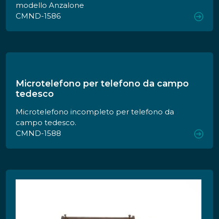
bassa del vaso è presente del solfato di rame
modello Anzalone
(da verificare!), mentre in alto trovava posto una
CMND-1586
soluzione acidulata (mancante).
Microtelefono per telefono da campo
tedesco
Microtelefono incompleto per telefono da
campo tedesco.
CMND-1588