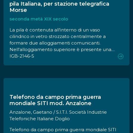
pila Italiana, per stazione telegrafica
Morse
seconda metà XIX secolo
La pila è contenuta all'interno di un vaso
cilindrico in vetro strozzato centralmente a
formare due alloggiamenti comunicanti.
Nell'alloggiamento superiore è presente una
lamina di zinco cilindrica a cui è saldato, sul
IGB-2146-5
bordo alto, un filo di rame che fuoriesce dal
vaso e termina con un reoforo; la lamina di
zinco e, quindi, il filo e il reoforo ad esso
collegati, costituiscono il polo negativo della
pila. Il polo positivo è costituito da una lamella
in rame posta sul fondo del vaso. Tale lamella è
Telefono da campo prima guerra
saldata a un conduttore, anch'esso di rame,
mondiale SITI mod. Anzalone
isolato con guttaperca che risale il vaso nel suo
Anzalone, Gaetano / S.I.T.I. Società Industrie
centro, attraversando la strozzatura e uscendo
Telefoniche Italiane Doglio
dal vaso in altro, dove, non più isolato dalla
guttaperca, termina con un reoforo. Nella parte
Telefono da campo prima guerra mondiale SITI