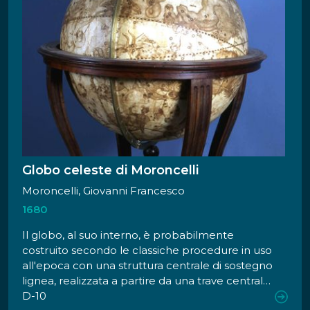
Globo celeste di Moroncelli
Moroncelli, Giovanni Francesco
1680
Il globo, al suo interno, è probabilmente
costruito secondo le classiche procedure in uso
all'epoca con una struttura centrale di sostegno
lignea, realizzata a partire da una trave centrale
di sezione quadrata alla quale, a diverse altezze,
D-10