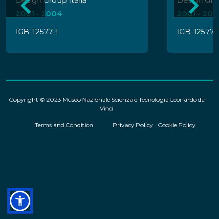
Design Group Italia
Design Grou
2001 - 2004
2001 - 20
IGB-12577-1
IGB-12577-
Copyright © 2023 Museo Nazionale Scienza e Tecnologia Leonardo da
Vinci
Terms and Condition
Privacy Policy
Cookie Policy