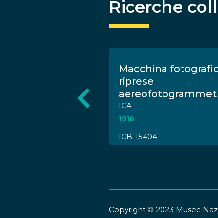
Ricerche col
rt Digital
Macchina fotografi
. C5340A
riprese
d
aereofotogrammet
ICA F.K.I. 605
ICA
1916
IGB-15404
Copyright © 2023 Museo Nazi