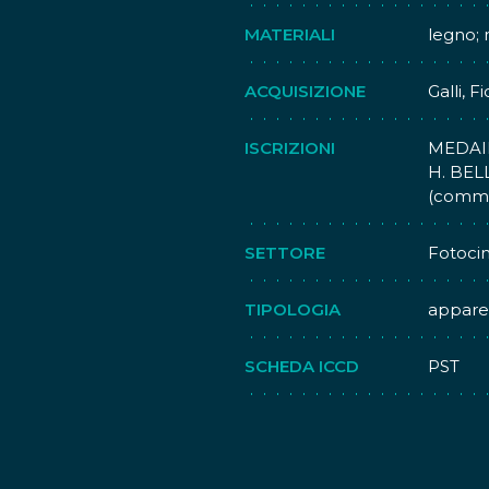
MATERIALI
legno; 
ACQUISIZIONE
Galli, 
ISCRIZIONI
MEDAIL
H. BEL
(comme
SETTORE
Fotoci
TIPOLOGIA
apparec
SCHEDA ICCD
PST