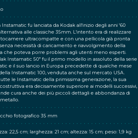
to
a Instamatic fu lanciata da Kodak all'inizio degli anni '60
ternativa alle classiche 35mm. L'intento era di realizzare
otocamere ultracompatte e con una pellicola già pronta
, senza necessità di caricamento e riavvolgimento della
la che poteva porre problemi agli utenti meno esperti.
ak Instamatic 50" fu il primo modello in assoluto della serie
tic e il suo lancio in Europa precedette di qualche mese
della Instamatic 100, venduta anche sul mercato USA.
tte le Instamatic della primissima generazione, la sua
 costruttiva era decisamente superiore ai modelli successivi,
nde cura anche dei più piccoli dettagli e abbondanza di
 metallo.
cchio fotografico 35 mm
za: 22,5 cm; larghezza: 21 cm; altezza: 15 cm; peso: 1,9 kg