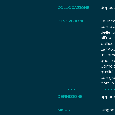
COLLOCAZIONE
deposi
DESCRIZIONE
La line
come al
delle f
all'uso
pellico
La "Kod
Instama
quello 
Come tu
qualità
con gra
parti in
DEFINIZIONE
appare
MISURE
lunghez