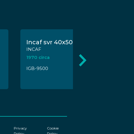
Incaf svr 40x50
INCAF
1970 circa
IGB-9500
Privacy
Cookie
Policy
Policy