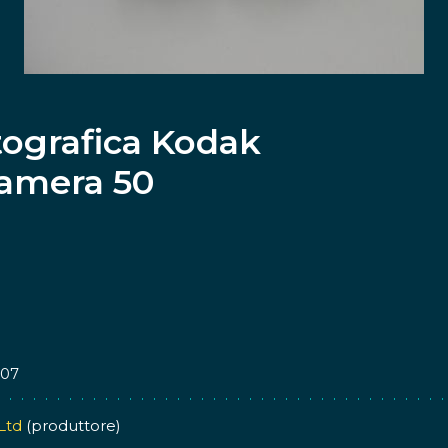
ografica Kodak
Camera 50
107
Ltd
(produttore)