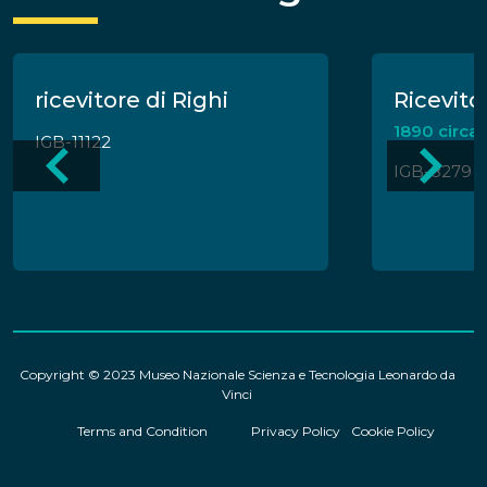
ricevitore di Righi
Ricevito
1890 circa
IGB-11122
IGB-8279
Copyright © 2023 Museo Nazionale Scienza e Tecnologia Leonardo da
Vinci
Terms and Condition
Privacy Policy
Cookie Policy