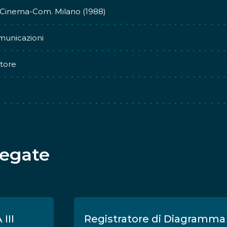
 Cinema-Com. Milano (1988)
municazioni
atore
legate
III
Registratore di Diagramma