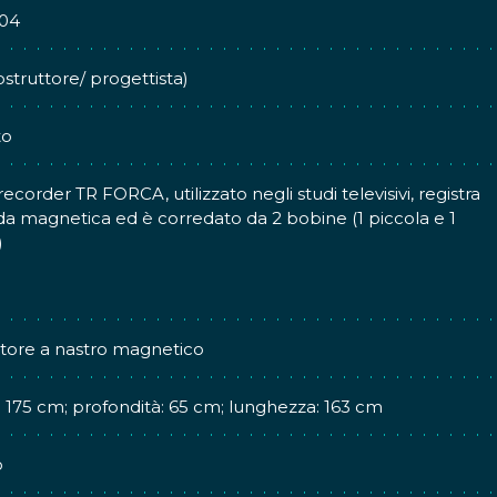
04
struttore/ progettista)
to
recorder TR FORCA, utilizzato negli studi televisivi, registra
a magnetica ed è corredato da 2 bobine (1 piccola e 1
)
atore a nastro magnetico
: 175 cm; profondità: 65 cm; lunghezza: 163 cm
o