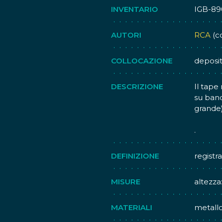
INVENTARIO
IGB-89
AUTORI
RCA
(co
COLLOCAZIONE
deposi
DESCRIZIONE
Il tape 
su band
grande
.
DEFINIZIONE
registr
MISURE
altezza
MATERIALI
metall