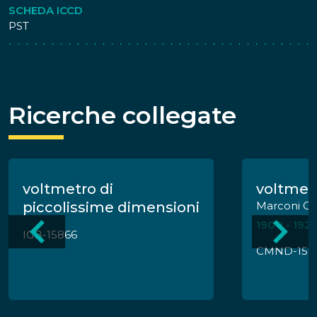
SCHEDA ICCD
PST
Ricerche collegate
voltmetro di
voltmet
piccolissime dimensioni
Marconi C
1900 - 192
IGB-15866
CMND-157