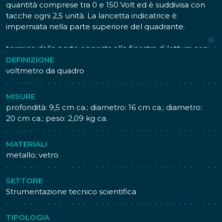
quantità comprese tra 0 e 150 Volt ed è suddivisa con
tacche ogni 2,5 unità. La lancetta indicatrice è
imperniata nella parte superiore del quadrante.
La struttura cilindrica dello strumento, che è metallica,
termina dalla parte opposta alla finestra di lettura con
una flangia che ne facilitava l'inserimento su un quadro
DEFINIZIONE
di controllo generale.
voltmetro da quadro
MISURE
profondità: 9,5 cm ca.; diametro: 16 cm ca.; diametro:
20 cm ca.; peso: 2,09 kg ca.
MATERIALI
metallo; vetro
SETTORE
Strumentazione tecnico scientifica
TIPOLOGIA