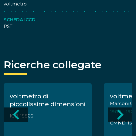
voltmetro
SCHEDA ICCD
PST
Ricerche collegate
voltmetro di
voltmet
piccolissime dimensioni
Marconi C
1900 - 192
IGB-15866
CMND-157