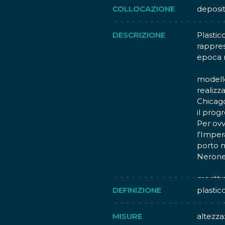
COLLOCAZIONE
deposi
DESCRIZIONE
Plastico
rappres
epoca 
modello
realizz
Chicago
il prog
Per ovv
l'Imper
porto m
Nerone.
portual
maritti
sicuro, 
DEFINIZIONE
plastic
alla co
opera d
MISURE
altezza
Apollod