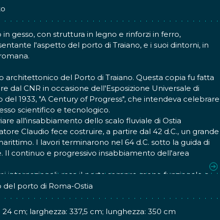
to
 in gesso, con struttura in legno e rinforzi in ferro,
entante l'aspetto del porto di Traiano, e i suoi dintorni, in
romana.
 architettonico del Porto di Traiano. Questa copia fu fatta
are dal CNR in occasione dell'Esposizione Universale di
 del 1933, "A Century of Progress", che intendeva celebrare
resso scientifico e tecnologico.
iare all'insabbiamento dello scalo fluviale di Ostia
atore Claudio fece costruire, a partire dal 42 d.C., un grande
arittimo. I lavori terminarono nel 64 d.C. sotto la guida di
 Il continuo e progressivo insabbiamento dell'area
e e la sempre maggiore e crescente mole dei traffici
mi internazionali, rese il porto sempre meno funzionale e
tanto da spingere l'Imperatore Traiano, tra il 100 e il 112 d.C.,
o del porto di Roma-Ostia
struzione di un nuovo bacino, il Porto di Traiano. Il progetto,
ell'architetto e scrittore romano di origine nabatea
: 24 cm; larghezza: 337,5 cm; lunghezza: 350 cm
oro di Damasco, integrava il Faro e le banchine del porto