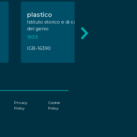
plastico
Istituto storico e di cultura dell'Arma
del genio
1933
IGB-16390
Privacy
Cookie
Policy
Policy