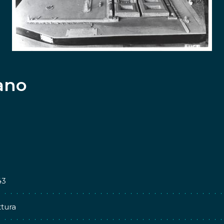
iano
43
tura