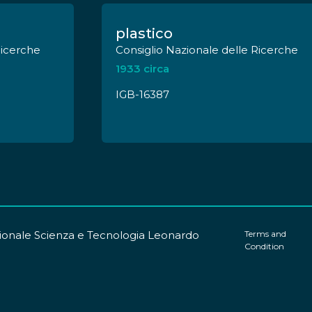
gli "Horrea", fanno parte della pertinenza della
tendenza Archeologica di Roma.
plastico
Ricerche
Consiglio Nazionale delle Ricerche
1933 circa
IGB-16387
onale Scienza e Tecnologia Leonardo
Terms and
Condition