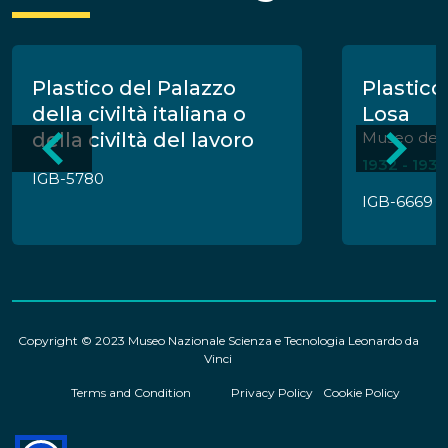
Plastico del Palazzo
Plastico
della civiltà italiana o
Losa
della civiltà del lavoro
Museo del G
1932 - 1933
IGB-5780
IGB-6669
Copyright © 2023 Museo Nazionale Scienza e Tecnologia Leonardo da
Vinci
Terms and Condition
Privacy Policy
Cookie Policy