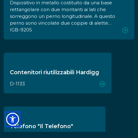
Dispositivo in metallo costituito da una base
rettangolare con due montanti ai lati che
sorreggono un perno longitudinale. A questo
perno sono vincolate due coppie di alette
reclinabili in metallo libere di ruotare di 180° a
IGB-9205
cui sono sovrapposte due placche di
compressione. Sotto alle placche di
compressione, sulle alette, si trovano dei dentini
dove si inseriscono i fori della pellicola da
9,5mm che si vuole tagliare e incollare. Sul
bordo interno dell'aletta destra è inserito un
Contenitori riutilizzabili Hardigg
tagliente. La pressa è dotata di scatola in
D-1133
cartone e foglio di instruzioni.
Telefono "Il Telefono"
D-1129