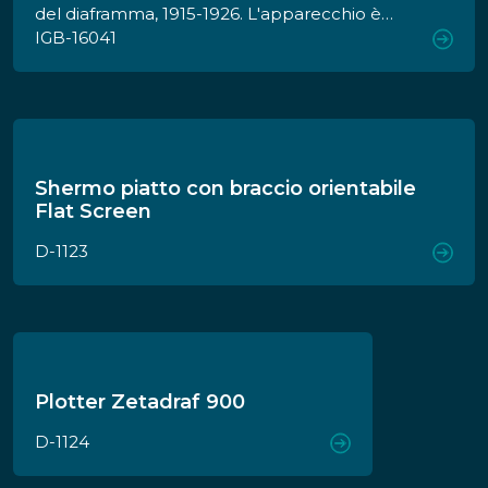
del diaframma, 1915-1926. L'apparecchio è
all'interno di una custodia di pelle stile
IGB-16041
"coccodrillo".
Shermo piatto con braccio orientabile
Flat Screen
D-1123
Plotter Zetadraf 900
D-1124