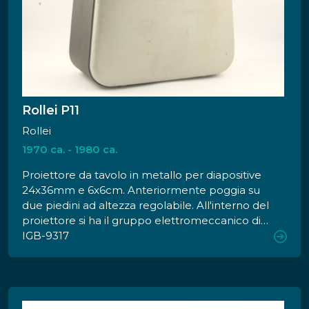
Rollei P11
Rollei
1970 ca. - 1980 ca.
Proiettore da tavolo in metallo per diapositive
24x36mm e 6x6cm. Anteriormente poggia su
due piedini ad altezza regolabile. All'interno del
proiettore si ha il gruppo elettromeccanico di
comando, il motore con la ventola di
IGB-9317
raffreddamento, il dispositivo di avanzamento
costituito da elettromagnete di avvio e
ingranaggi di comando, il dispositivo di
illuminazione costituito da due lenti