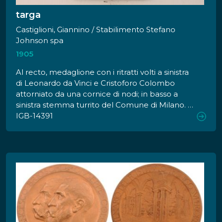
targa
Castiglioni, Giannino / Stabilimento Stefano
Johnson spa
1905
Al recto, medaglione con i ritratti volti a sinistra
di Leonardo da Vinci e Cristoforo Colombo
attorniato da una cornice di nodi; in basso a
sinistra stemma turrito del Comune di Milano. Al
verso, due riquadri incorniciati da nodi. Entro il
IGB-14391
riquadro di sinistra sono rappresentate le tre
caravelle di Cristoforo Colombo, mentre, entro il
riquadro di destra, Leonardo che mostra a
Ludovico il Moro le chiuse del naviglio
Martesana. In basso, decorazione di nodi
vinciani su entrambi i lati della medaglia e
iscrizione celebrativa.