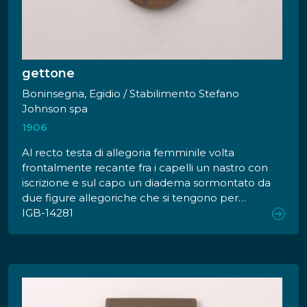
gettone
Boninsegna, Egidio / Stabilimento Stefano
Johnson spa
1906
Al recto testa di allegoria femminile volta
frontalmente recante fra i capelli un nastro con
iscrizione e sul capo un diadema sormontato da
due figure allegoriche che si tengono per
mano, verosimilmente le personificazioni della
IGB-14281
Svizzera e dell'Italia unite dal traforo del
Sempione. Al verso, nastro che si avvolge
circolarmente attorno a dei rami di pino e di
rosa con iscrizione e nel campo da esso
delimitato le indicazioni del valore e della
convertibilità del gettone.