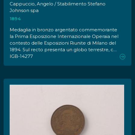
Cappuccio, Angelo / Stabilimento Stefano
Johnson spa
1894
Medaglia in bronzo argentato commemorante
la Prima Esposizione Internazionale Operaia nel
contesto delle Esposizioni Riunite di Milano del
1894. Sul recto presenta un globo terrestre, con
stella raggiante sulla città di Milano, con quattro
IGB-14277
putti nudi, volanti, reggenti una corona d'alloro,
squadra e compasso, savadanaio e libro. Sul
verso presenta una corona d'alloro legata da
nastri con iscrizioni e lo stemma coronato del
comune di Milano.