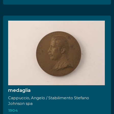
destra due figure allegoriche stanti , una
maschile e una femminile rendono omaggi a
una figura femminile seduta a sinistra. La figura
femminile stante è vestita di una lunga tunica e
porta una corona turrita. La figura maschile è
ignuda e genuflessa nell'atto di porgere una
rosa. In basso è visibile l'ingresso della Galleria
del Sempione. In alto, rispettivamente a sinistra
e a destra, stemma svizzero con croce greca e
stemma sabaudo del Regno d'Italia.
medaglia
Cappuccio, Angelo / Stabilimento Stefano
Johnson spa
1904