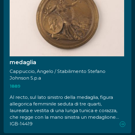
medaglia
Cappuccio, Angelo / Stabilimento Stefano
Johnson S.p.a
1889
Al recto, sul lato sinistro della medaglia, figura
allegorica femminile seduta di tre quarti,
laureata e vestita di una lunga tunica e corazza,
che regge con la mano sinistra un medaglione
col ritratto del Sen. Alessandro Rossi (1819-1898),
IGB-14419
con profilo senile volto a destra, ed un ramo di