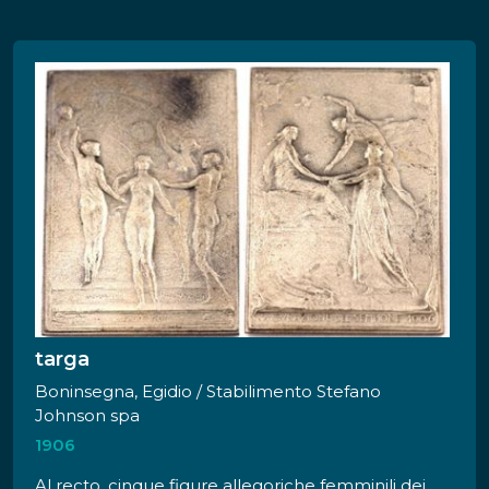
quercia, mentre con la destra protende un
corona di lauro. Ai piedi della figura, sulla destra,
vi è una ruota dentata e di scorcio è visibile un
edificio, verosimilmente il Lanificio Rossi e dei
covoni di lana; di sfondo, delle montagne. Al
verso, iscrizione celebrativa su 13 righe.
targa
Boninsegna, Egidio / Stabilimento Stefano
Johnson spa
1906
Al recto, cinque figure allegoriche femminili dei