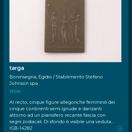
targa
Boninsegna, Egidio / Stabilimento Stefano
Johnson spa
1906
Al recto, cinque figure allegoriche femminili dei
cinque continenti semi ignude e danzanti
attorno ad un planisfero recante fascia con
segni zodiacali. Di sfondo è visibile una veduta
dei padiglioni dell'Esposizione. Al verso, sulla
IGB-14282