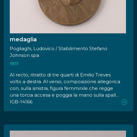
basso, gruppo di indigeni accasciati: in primo
piano un soggetto maschile con copricapo di
piume e accanto, sulla destra, una donna
nell'atto di allattare un infante. Di sfondo sole
raggiante e veduta aerea della costa di Genova.
medaglia
Pogliaghi, Ludovico / Stabilimento Stefano
Johnson spa
1911
Al recto, ritratto di tre quarti di Emilio Treves
volto a destra. Al verso, composizione allegorica
con, sulla sinistra, figura femminile che regge
una torcia accesa e poggia la mano sulla spalla
di una figura maschile, sulla destra, in atto di
IGB-14166
azionare un torchio a vite da cui fuoriescono
diversi fogli stampati.