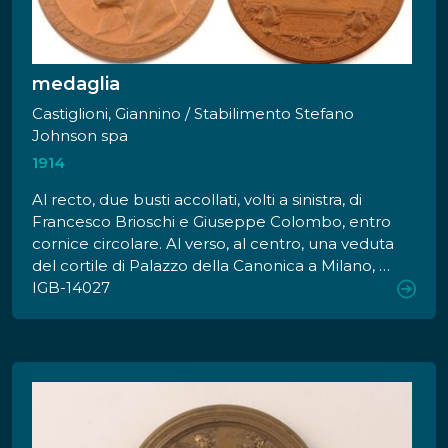
medaglia
Castiglioni, Giannino / Stabilimento Stefano
Johnson spa
1914
Al recto, due busti accollati, volti a sinistra, di
Francesco Brioschi e Giuseppe Colombo, entro
cornice circolare. Al verso, al centro, una veduta
del cortile di Palazzo della Canonica a Milano, al
tempo sede del Politecnico, e, in basso, un
IGB-14027
cartiglio con iscrizione fra due stemmi del
Regno d'Italia.