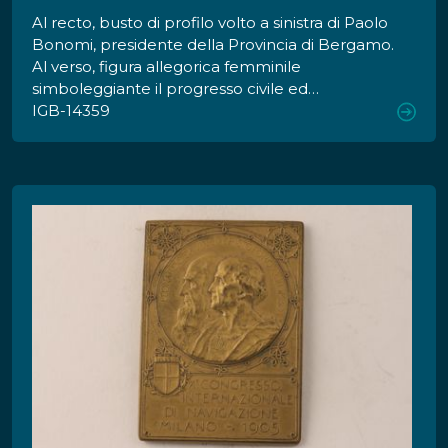
Al recto, busto di profilo volto a sinistra di Paolo
Bonomi, presidente della Provincia di Bergamo.
Al verso, figura allegorica femminile
simboleggiante il progresso civile ed
economico, stante su una ruota alata, simbolo
IGB-14359
dei trasporti ferroviari, e recante nelle mani una
ruota dentata ed una cornucopia; sul fondo,
una veduta della Valle Brembana attraversata
da un viadotto ferroviario.