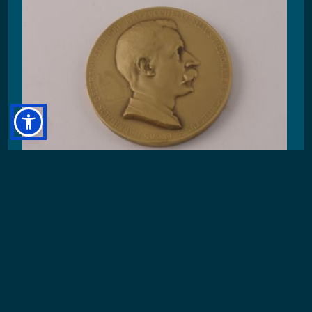
medaglia
Cappuccio, Angelo / Stabilimento Stefano
Johnson spa
1900
Al recto, busto di profilo, volto a destra, di Luca
Beltrami. Al verso, veduta frontale del Castello
Sforzesco con stemma del Comune di Milano
sorretto da due putti alati e sole raggiante di