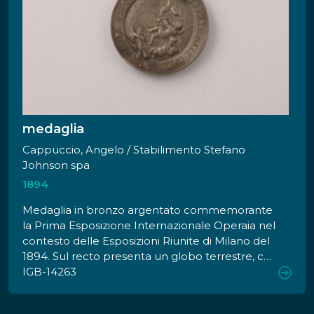
medaglia
Cappuccio, Angelo / Stabilimento Stefano
Johnson spa
1894
Medaglia in bronzo argentato commemorante
la Prima Esposizione Internazionale Operaia nel
contesto delle Esposizioni Riunite di Milano del
1894. Sul recto presenta un globo terrestre, con
stella raggiante sulla città di Milano, con quattro
IGB-14263
putti nudi, volanti, reggenti una corona d'alloro,
squadra e compasso, savadanaio e libro. Sul