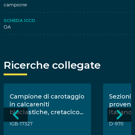
campione
SCHEDA ICCD
OA
Ricerche collegate
Campione di carotaggio
Sezioni s
in calcareniti
proveni
bioclastiche, cretacico
italiano
superiore, Aquila
IGB-17327
D-970