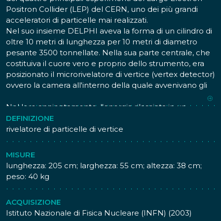
Positron Collider (LEP) del CERN, uno dei più grandi
acceleratori di particelle mai realizzati.
Nel suo insieme DELPHI aveva la forma di un cilindro di
oltre 10 metri di lunghezza per 10 metri di diametro
pesante 3500 tonnellate. Nella sua parte centrale, che
costituiva il cuore vero e proprio dello strumento, era
posizionato il microrivelatore di vertice (vertex detector)
ovvero la camera all'interno della quale avvenivano gli
urti fra le particelle che erano state accelerate dal LEP.
Nel loro annientamento, l'energia rilasciata in un
piccolo volume era paragonabile a quella che esisteva
DEFINIZIONE
nell'Universo immediatamente dopo il Big Bang ovvero
rivelatore di particelle di vertice
una frazione di secondo dopo la sua creazione.
Grazie a quanto predetto dalla teoria della relatività di
MISURE
Einstein, questa energia si poteva convertire in materia,
lunghezza: 205 cm; larghezza: 55 cm; altezza: 38 cm;
e quindi, in particelle diverse da quelle di partenza. I
peso: 40 kg
prodotti della collisione si propagavano in tutte le
direzioni e venivano analizzati da strumenti
ACQUISIZIONE
appositamente progettati posizionati tutt'attorno al
Istituto Nazionale di Fisica Nucleare (INFN) (2003)
rivelatore; grazie a questi era possibile identificare le