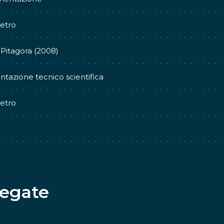
etro
o Pitagora (2008)
tazione tecnico scientifica
etro
legate