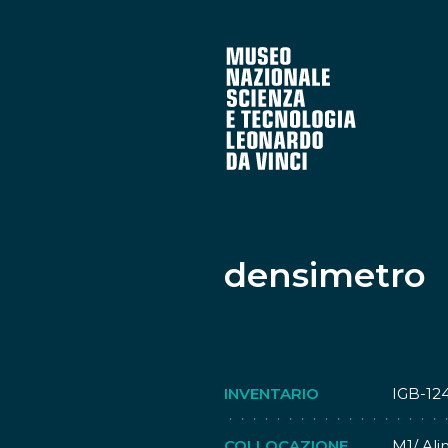
densimetro
INVENTARIO
IGB-12
COLLOCAZIONE
M1/ Al