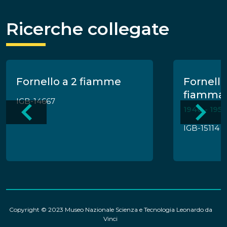
Ricerche collegate
Fornello a 2 fiamme
Fornello
fiamma 
IGB-14667
1940 - 195
IGB-15114
Copyright © 2023 Museo Nazionale Scienza e Tecnologia Leonardo da
Vinci