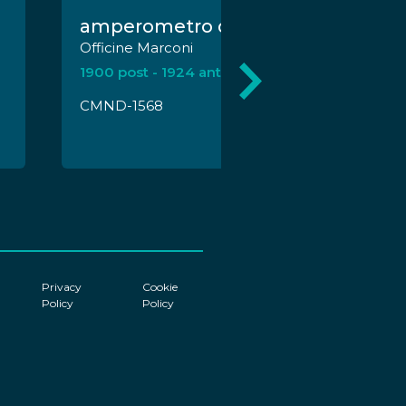
amperometro d'aereo
Officine Marconi
1900 post - 1924 ante
CMND-1568
Privacy
Cookie
Policy
Policy