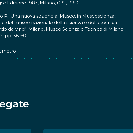
nti) erano raccolti in vetrine o posizionati su pedane ed erano
o : Edizione 1983, Milano, GISI, 1983
gnati da pannelli esplicativi storico-didattici.
P., Una nuova sezione al Museo, in Museoscienza :
co del museo nazionale della scienza e della tecnica
do da Vinci", Milano, Museo Scienza e Tecnica di Milano,
 2, pp. 56-60
ometro
legate