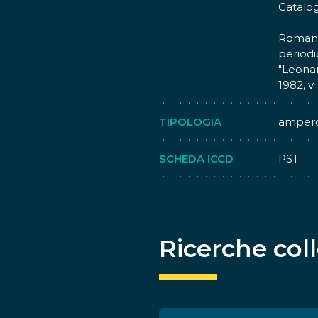
altri E
Catalog
accompa
Romano 
periodi
"Leonar
1982, v.
TIPOLOGIA
amper
SCHEDA ICCD
PST
Ricerche col