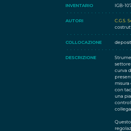
INVENTARIO
IGB-10
AUTORI
C.G.S. 
costrut
COLLOCAZIONE
deposi
DESCRIZIONE
Strumen
settore
curva d
present
misura 
con tac
una pia
control
collega
Questo 
regolaz