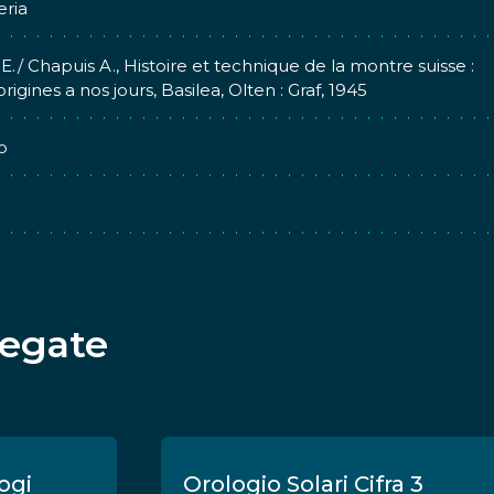
eria
E./ Chapuis A., Histoire et technique de la montre suisse :
rigines a nos jours, Basilea, Olten : Graf, 1945
o
legate
ogi
Orologio Solari Cifra 3