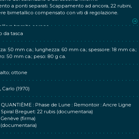
to a ponti separati. Scappamento ad ancora, 22 rubini,
ere bimetallico compensato con viti di regolazione.
ione del tempo a chiavetta su settore graduato. Carica e
ll'ora tramite corona.
o da tasca
za: 50 mm ca.; lunghezza: 60 mm ca.; spessore: 18 mm ca.;
o: 50 mm ca.; peso: 80 g ca.
alto; ottone
, Carlo (1970)
 QUANTIÈME : Phase de Lune : Remontoir : Ancre Ligne
: Spiral Breguet: 22 rubis (documentaria)
 Genève (firma)
 (documentaria)