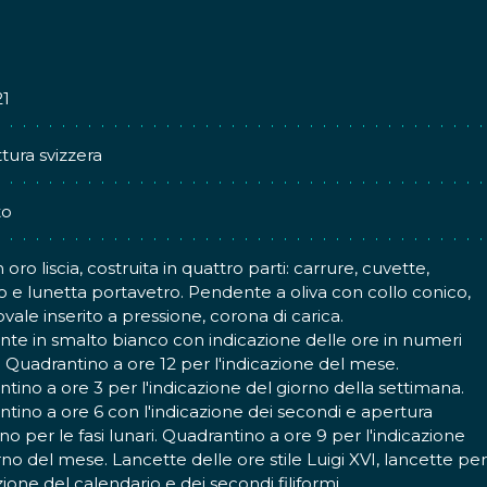
21
tura svizzera
to
 oro liscia, costruita in quattro parti: carrure, cuvette,
o e lunetta portavetro. Pendente a oliva con collo conico,
ovale inserito a pressione, corona di carica.
te in smalto bianco con indicazione delle ore in numeri
 Quadrantino a ore 12 per l'indicazione del mese.
tino a ore 3 per l'indicazione del giorno della settimana.
tino a ore 6 con l'indicazione dei secondi e apertura
erno per le fasi lunari. Quadrantino a ore 9 per l'indicazione
rno del mese. Lancette delle ore stile Luigi XVI, lancette per
zione del calendario e dei secondi filiformi.