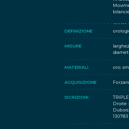
Movimen
bilanci
Regolaz
messa a
DEFINIZIONE
orologi
MISURE
larghez
diametr
MATERIALI
oro; sm
ACQUISIZIONE
Forzani
ISCRIZIONI
TRIPLE
Droite 
Dubois
130783