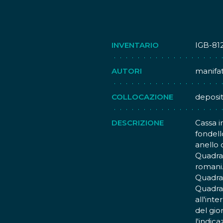
INVENTARIO
IGB-81
AUTORI
manifat
COLLOCAZIONE
deposi
DESCRIZIONE
Cassa in
fondell
anello 
Quadran
romani.
Quadran
Quadran
all'int
del gio
l'indica