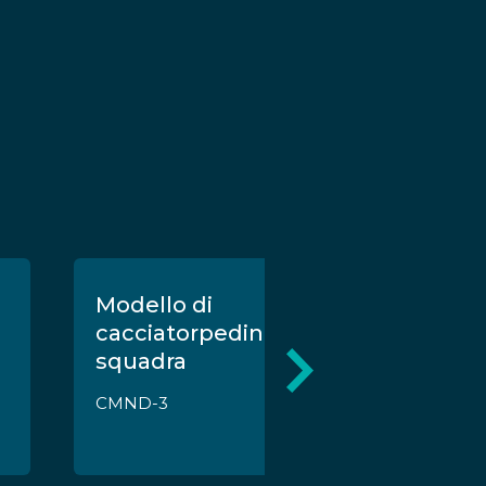
Modello di
cacciatorpediniere di
squadra
CMND-3