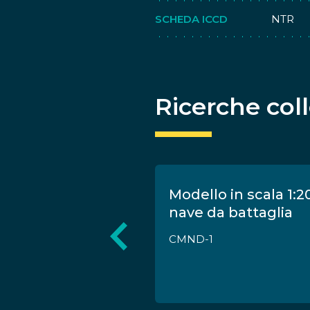
SCHEDA ICCD
NTR
Ricerche col
na fregata del
Modello in scala 1:2
nave da battaglia
CMND-1