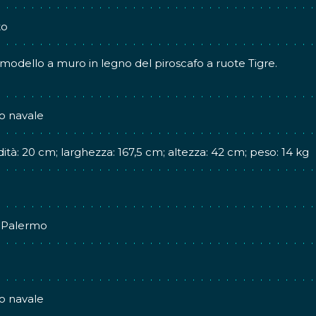
to
odello a muro in legno del piroscafo a ruote Tigre.
o navale
ità: 20 cm; larghezza: 167,5 cm; altezza: 42 cm; peso: 14 kg
- Palermo
o navale