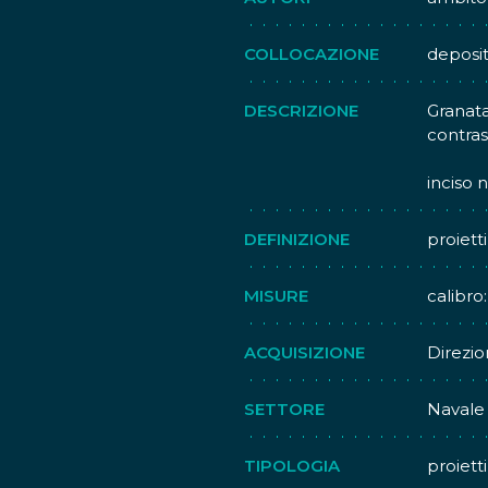
COLLOCAZIONE
deposi
DESCRIZIONE
Granata
contra
inciso n
DEFINIZIONE
proietti
MISURE
calibro
ACQUISIZIONE
Direzio
SETTORE
Navale
TIPOLOGIA
proietti