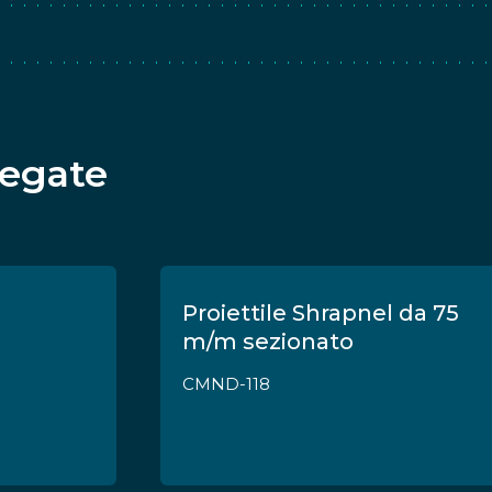
legate
Proiettile Shrapnel da 75
m/m sezionato
CMND-118