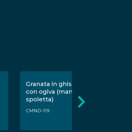
Granata in ghisa da mm. 120
con ogiva (manca la
spoletta)
CMND-119