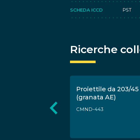
SCHEDA ICCD
PST
Ricerche col
erforante
Proiettile da 203/45
da 152/53-55
(granata AE)
02
CMND-443