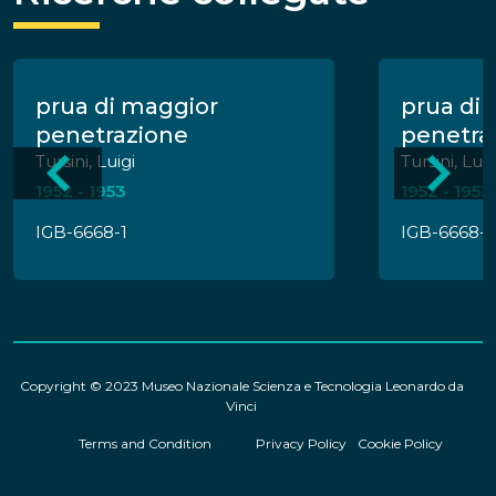
prua di maggior
prua di
penetrazione
penetra
Tursini, Luigi
Tursini, Luig
1952 - 1953
1952 - 1953
IGB-6668-1
IGB-6668-2
Copyright © 2023 Museo Nazionale Scienza e Tecnologia Leonardo da
Vinci
Terms and Condition
Privacy Policy
Cookie Policy