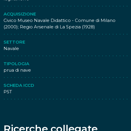
successiva, quando fu liberata dai ghiacci e raddrizzata e
attraverso Capo Nord, ritornò in Norvegia.
Nella primavera del 1901 fu donata dal duca degli
ACQUISIZIONE
Abruzzi alla Marina Militare italiana e acquistata poi dalla
Civico Museo Navale Didattico - Comune di Milano
Lega Navale Italiana. Dopo la prima guerra mondiale, la
(2000); Regio Arsenale di La Spezia (1928)
nave fu demolita e parecchi suoi cimeli furono divisi tra i
vari musei navali italiani.
SETTORE
Navale
TIPOLOGIA
prua di nave
SCHEDA ICCD
PST
Ricerche collegate