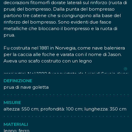
decorazioni fitomorfi dorate laterali sul rinforzo (ruota di
prua) del bompresso. Dalla punta del bompresso
partono tre catene che si congiungono alla base del
rinforzo del bompresso. Sono evidenti due fasce
metalliche che bloccano il bompresso e la ruota di
prua.
Fu costruita nel 1881 in Norvegia, come nave baleniera
per la caccia alle foche e varata con il nome di Jason.
Aveva uno scafo costruito con un legno
particolarmente robusto, adatto alla navigazione dei
mari artici. Nel 1899 fu acquistata da Luigi di Savoia duca
degli Abruzzi che la ribattezzò Stella Polare e la fece
DEFINIZIONE
trasformare in nave goletta per impiegarla nella
prua di nave goletta
spedizione Polo Nord che avrebbe effettuata quello
stesso anno.
MISURE
La Stella Polare partì da Cristiania (Oslo) il 12 giugno
altezza: 550 cm; profondità: 100 cm; lunghezza: 350 cm
1899 e raggiunse il Mar di Barents l' 8 agosto dello
stesso anno. Qui la Stella Polare rimase intrappolata nei
MATERIALI
ghiacci e dovette essere abbandonata fino all' estate
legno; ferro