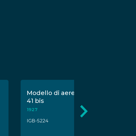
Modello di aereo Macchi M
41 bis
1927
IGB-5224