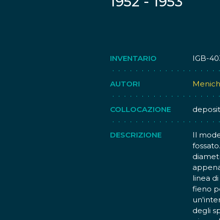
1952 - 1953
INVENTARIO
IGB-40
AUTORI
Menich
COLLOCAZIONE
deposi
DESCRIZIONE
Il mode
fossato
diametr
appena 
linea d
fieno pe
un'inte
degli s