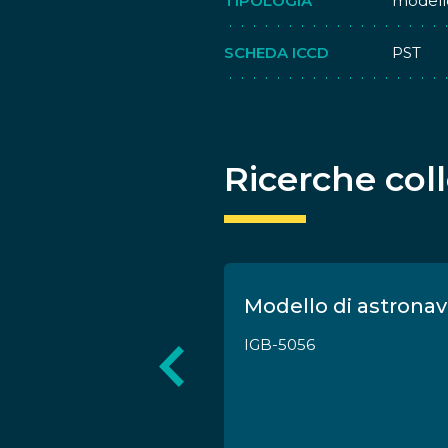
TIPOLOGIA
modell
SCHEDA ICCD
PST
Ricerche col
aereo Breda CR
Modello di astrona
IGB-5056