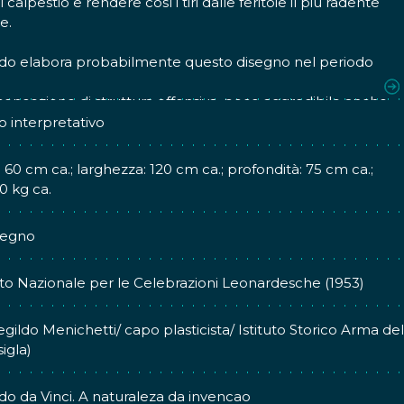
 calpestio e rendere così i tiri dalle feritoie il più radente
e.
do elabora probabilmente questo disegno nel periodo
so in Romagna al servizio di Cesare Borgia. Si tratta di una
oncezione di struttura offensiva, poco aggredibile anche
osi delle armi da fuoco già diffuse alla fine del XV sec.
 interpretativo
: 60 cm ca.; larghezza: 120 cm ca.; profondità: 75 cm ca.;
0 kg ca.
legno
o Nazionale per le Celebrazioni Leonardesche (1953)
ildo Menichetti/ capo plasticista/ Istituto Storico Arma del
igla)
o da Vinci. A naturaleza da invencao