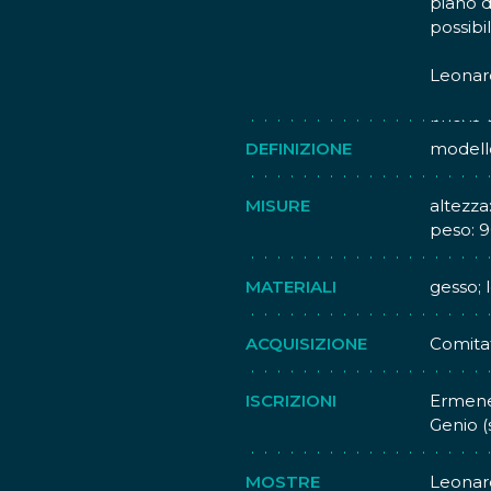
piano di
possibil
Leonar
trascor
nuova c
servend
DEFINIZIONE
modello
MISURE
altezza
peso: 9
MATERIALI
gesso; 
ACQUISIZIONE
Comitat
ISCRIZIONI
Ermeneg
Genio (s
MOSTRE
Leonard