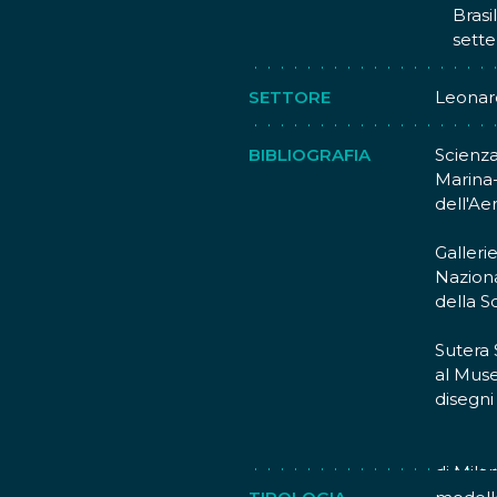
Brasi
sett
SETTORE
Leonar
BIBLIOGRAFIA
Scienza
Marina
dell'Ae
Galleri
Naziona
della S
Sutera 
al Muse
disegni
Leonard
di Mila