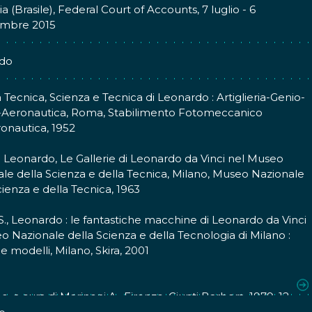
lia (Brasile), Federal Court of Accounts, 7 luglio - 6
embre 2015
do
 Tecnica, Scienza e Tecnica di Leonardo : Artiglieria-Genio-
-Aeronautica, Roma, Stabilimento Fotomeccanico
ronautica, 1952
e Leonardo, Le Gallerie di Leonardo da Vinci nel Museo
le della Scienza e della Tecnica, Milano, Museo Nazionale
cienza e della Tecnica, 1963
S., Leonardo : le fantastiche macchine di Leonardo da Vinci
o Nazionale della Scienza e della Tecnologia di Milano :
 e modelli, Milano, Skira, 2001
o da Vinci, Il Codice Atlantico della Biblioteca Ambrosiana
no, a cura di Marinoni A., Firenze, Giunti Barbera, 1979, 12