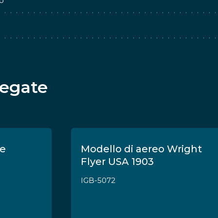
o
legate
ve
Modello di aereo Wright
Flyer USA 1903
IGB-5072