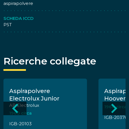
aspirapolvere
SCHEDA ICCD
PST
Ricerche collegate
Aspirapolvere
Aspirapo
Electrolux Junior
Hoover 
AB Electrolux
1960 circa
1960 circa
IGB-20376
IGB-20103