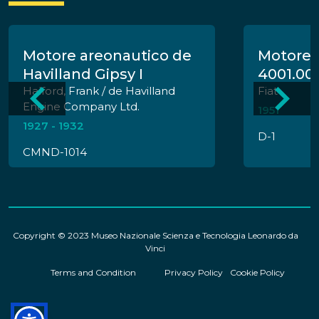
Motore areonautico de
Motore 
Havilland Gipsy I
4001.00
Halford, Frank / de Havilland
Fiat
Engine Company Ltd.
1951
1927 - 1932
D-1
CMND-1014
Copyright © 2023 Museo Nazionale Scienza e Tecnologia Leonardo da
Vinci
Terms and Condition
Privacy Policy
Cookie Policy