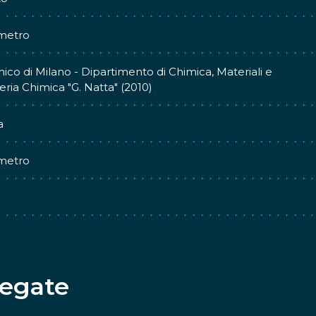
ometro
nico di Milano - Dipartimento di Chimica, Materiali e
ria Chimica "G. Natta" (2010)
a
ometro
legate