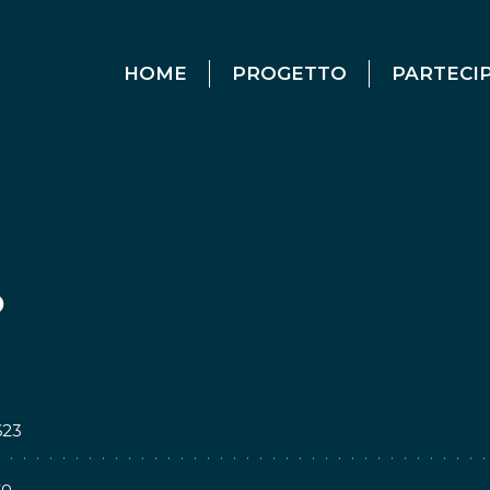
HOME
PROGETTO
PARTECI
o
623
to