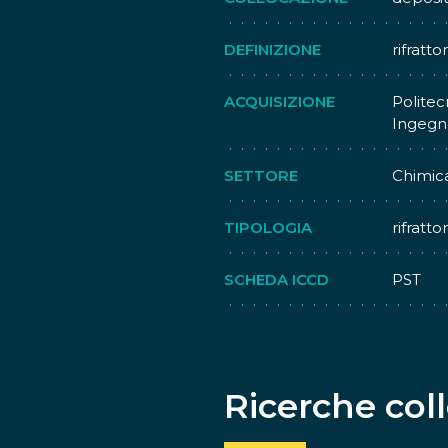
DEFINIZIONE
rifratt
ACQUISIZIONE
Politec
Ingegne
SETTORE
Chimic
TIPOLOGIA
rifratt
SCHEDA ICCD
PST
Ricerche col