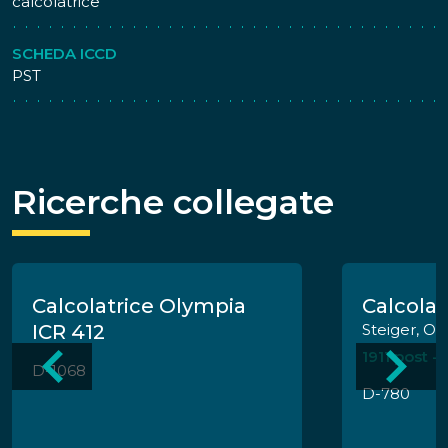
calcolatrice
SCHEDA ICCD
PST
Ricerche collegate
Calcolatrice Olympia
Calcolat
ICR 412
Steiger, Ot
1911 post -
D-1068
D-780