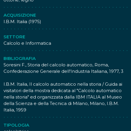
1671 una machina capace di attuare la moltiplicazione,
utilizzando pignoni con denti di lunghezza
proporzionale al valore delle singole cifre; l'esecuzione
ACQUISIZIONE
meccanica delle moltiplicazioni avviene sotto forma di
I.B.M. Italia (1975)
addizioni ripetute.
Il concetto innovativo della macchina di Leibniz, fu
SETTORE
quello di 'memorizzare' il moltiplicando grazie ad un
Calcolo e Informatica
congegno battezzato 'tamburo a denti scalati'
(stepped drum), con il quale sarebbe bastato girare
BIBLIOGRAFIA
ripetutamente una manovella per continuare a
Soresini F., Storia del calcolo automatico, Roma,
sommare un numero a se stesso, senza doverlo
Confederazione Generale dell'Industria Italiana, 1977, 3
riscrivere ogni volta. Con un opportuno accorgimento
era anche possibile eseguire moltiplicazioni di due
I.B.M. Italia, Il calcolo automatico nella storia / Guida ai
numeri di più cifre.
visitatori della mostra dedicata al "Calcolo automatico
nella storia" ed organizzata dalla IBM ITALIA al Museo
della Scienza e della Tecnica di Milano, Milano, I.B.M.
Italia, 1959
TIPOLOGIA