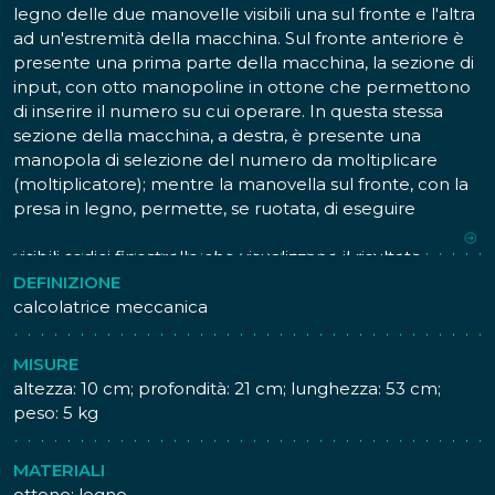
legno delle due manovelle visibili una sul fronte e l'altra
ad un'estremità della macchina. Sul fronte anteriore è
presente una prima parte della macchina, la sezione di
input, con otto manopoline in ottone che permettono
di inserire il numero su cui operare. In questa stessa
sezione della macchina, a destra, è presente una
manopola di selezione del numero da moltiplicare
(moltiplicatore); mentre la manovella sul fronte, con la
presa in legno, permette, se ruotata, di eseguire
l'operazione. Sul lato posteriore della macchina, sono
visibili sedici finestrelle che visualizzano il risultato
dell'operazione; questa parte della macchina è la
DEFINIZIONE
sezione di accumulazione a sedici cifre decimali detta
calcolatrice meccanica
appunto accumulatore.
La sezione di input è montata su binari e grazie alla
MISURE
rotazione della manovella con presa in legno
altezza: 10 cm; profondità: 21 cm; lunghezza: 53 cm;
all'estremità sinistra della macchina, è possibile
peso: 5 kg
spostarla lungo la sezione dell'accumulatore.
MATERIALI
Il matematico Gottfried Wilhelm Leibniz progetta nel
ottone; legno