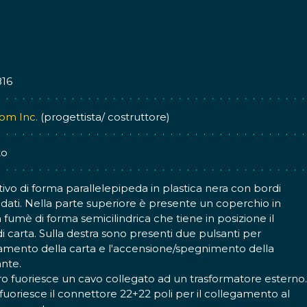
816
om Inc.
(progettista/ costruttore)
to
tivo di forma parallelepipeda in plastica nera con bordi
dati. Nella parte superiore è presente un coperchio in
a fumè di forma semicilindrica che tiene in posizione il
di carta. Sulla destra sono presenti due pulsanti per
amento della carta e l'accensione/spegnimento della
nte.
ro fuoriesce un cavo collegato ad un trasformatore esterno.
 fuoriesce il connettore 22+22 poli per il collegamento al