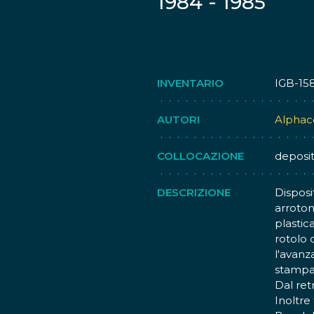
1984 - 1985
INVENTARIO
IGB-15
AUTORI
Alphac
COLLOCAZIONE
deposi
DESCRIZIONE
Disposi
arroton
plastic
rotolo 
l'avanz
stampa
Dal ret
Inoltre