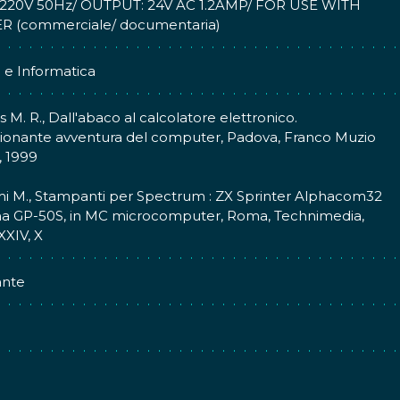
220V 50Hz/ OUTPUT: 24V AC 1.2AMP/ FOR USE WITH
R (commerciale/ documentaria)
 e Informatica
s M. R., Dall'abaco al calcolatore elettronico.
ionante avventura del computer, Padova, Franco Muzio
, 1999
i M., Stampanti per Spectrum : ZX Sprinter Alphacom32
ha GP-50S, in MC microcomputer, Roma, Technimedia,
XXIV, X
nte