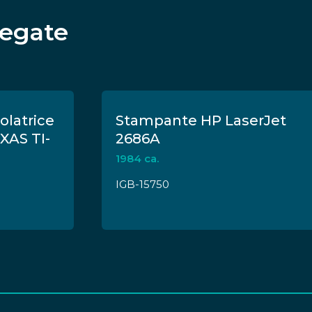
legate
olatrice
Stampante HP LaserJet
EXAS TI-
2686A
1984 ca.
IGB-15750