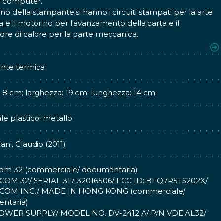
l computer.
erno della stampante si hanno i circuiti stampati per la arte
ca e il motorino per l'avanzamento della carta e il
tore di calore per la parte meccanica.
ente anche un rotolo di carta termica.
stampante è nata, insieme ad altri due modelli, ZX Sprinter
nte termica
sha GP-50S, per far fronte alle esigenze dei proprietari di
er ZX Spectrum che avevano necessità di stampare i loro
: 8 cm; larghezza: 19 cm; lunghezza: 14 cm
 o risultati di elaborazioni, ma non potevano permettersi
ti da 80 colonne che sarebbero costate più dei
le plastico; metallo
r stessi.
 stampante, funzionante con carta termica non troppo
, era silenziosa e rapida (70 caratteri al secondo). L'unico
ani, Claudio (2011)
 risiedeva proprio nel tipo di carta che sbiadisce
iando.
om 32 (commerciale/ documentaria)
il rapporto qualità prezzo: era venduta a Lire 236.000 + iva
OM 32/ SERIAL 317-32016506/ FCC ID: BFQ7R5TS202X/
4 (lo ZX Spectrum costava Lire 360.000-495.000 a seconda
COM INC./ MADE IN HONG KONG (commerciale/
emoria).
ntaria)
OWER SUPPLY/ MODEL NO. DV-2412 A/ P/N VDE AL32/