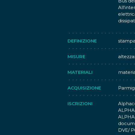
Bus de
All'int
elettri
dissipa
E' pres
Questa 
DEFINIZIONE
stampa
e Seiko
comput
MISURE
altezza
listati
stampan
MATERIALI
materia
compute
Questa
costosa
ACQUISIZIONE
Parmigi
difetto
invecch
ISCRIZIONI
Alphac
Ottimo 
ALPHAC
nel 198
ALPHA
della m
docume
DVE/ P