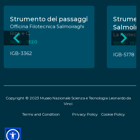
Strumento dei passaggi
Strumen
Officina Filotecnica Salmoiraghi
Salmoir
Rizzi e C.
La Filotecn
1880 - 1920
1900 - 192
IGB-3362
IGB-5178
Copyright © 2023 Museo Nazionale Scienza e Tecnologia Leonardo da
Vinci
Terms and Condition
Privacy Policy
Cookie Policy