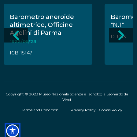
Barometro aneroide
Barometr
altimetrico, Officine
"N.1"
Agolini di Parma
D-1013
1922/05/23
IGB-15147
Copyright © 2023 Museo Nazionale Scienza e Tecnologia Leonardo da
Vinci
Terms and Condition
Privacy Policy
Cookie Policy