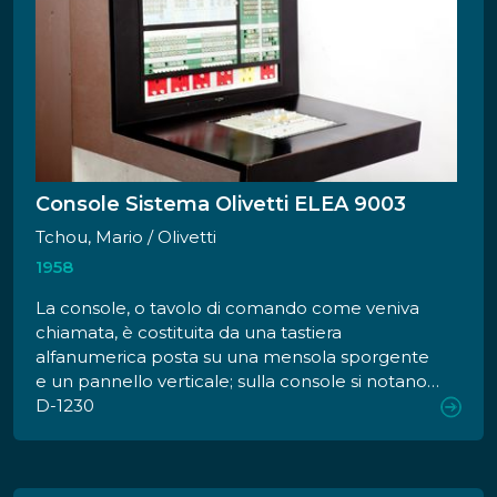
Console Sistema Olivetti ELEA 9003
Tchou, Mario / Olivetti
1958
La console, o tavolo di comando come veniva
chiamata, è costituita da una tastiera
alfanumerica posta su una mensola sporgente
e un pannello verticale; sulla console si notano
numerosi pulsanti e spie di forma circolare e
D-1230
retroilluminati.