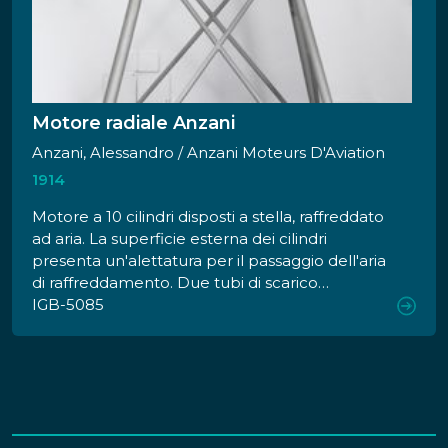
Motore radiale Anzani
Anzani, Alessandro / Anzani Moteurs D'Aviation
1914
Motore a 10 cilindri disposti a stella, raffreddato
ad aria. La superficie esterna dei cilindri
presenta un'alettatura per il passaggio dell'aria
di raffreddamento. Due tubi di scarico
semicircolari collegano cinque cilindri per parte,
IGB-5085
in corrispondenza della testata. Ogni cilindro è
dotato di due valvole, con valvola di aspirazione
automatica e valvola di scarico comandata a
bilanciere. L'alimentazione del carburante è
affidata ad un carburatore Zenith posto sul
retro dl motore. Un'elica in legno, con pale