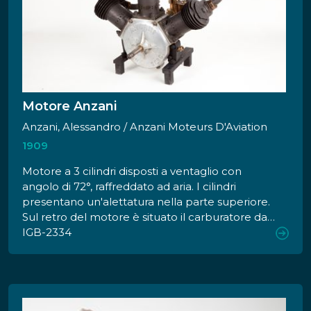
Motore Anzani
Anzani, Alessandro / Anzani Moteurs D'Aviation
1909
Motore a 3 cilindri disposti a ventaglio con
angolo di 72°, raffreddato ad aria. I cilindri
presentano un'alettatura nella parte superiore.
Sul retro del motore è situato il carburatore dal
quale si diramano i condotti del carburante.
IGB-2334